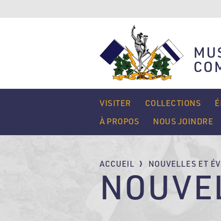
Aller
au
contenu
principal
MUS
CO
MAIN
VISITER
COLLECTIONS
É
NAVIGATION
À PROPOS
NOUS JOINDRE
FIL
ACCUEIL
NOUVELLES ET É
NOUVE
D'ARIANE