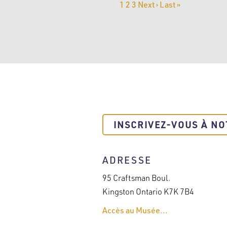
PAGINATION
Page
1
Page
2
Page
3
Page
Next ›
Dernière
Last »
courante
suivante
page
INSCRIVEZ-VOUS À NO
ADRESSE
95 Craftsman Boul.
Kingston Ontario K7K 7B4
Accès au Musée...