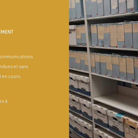
EMENT
 communications
endues et sans
t en cours
es à