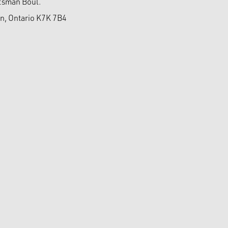
tsman Boul.
n, Ontario K7K 7B4