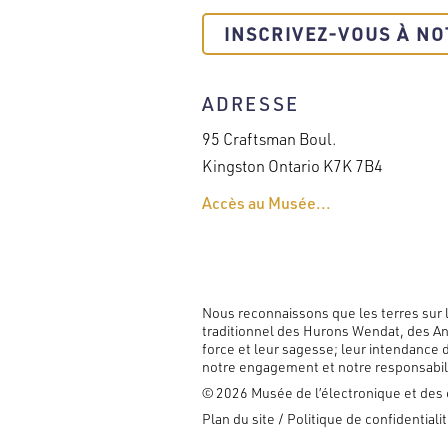
INSCRIVEZ-VOUS À NO
ADRESSE
95 Craftsman Boul.
Kingston Ontario K7K 7B4
Accès au Musée...
Nous reconnaissons que les terres sur 
traditionnel des Hurons Wendat, des A
force et leur sagesse; leur intendance d
notre engagement et notre responsabilit
© 2026 Musée de l’électronique et des 
FOOTER
Plan du site
Politique de confidentiali