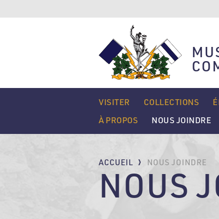
Aller
au
contenu
principal
MUS
CO
MAIN
VISITER
COLLECTIONS
É
NAVIGATION
À PROPOS
NOUS JOINDRE
FIL
ACCUEIL
NOUS JOINDRE
NOUS J
D'ARIANE