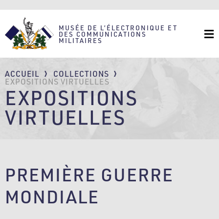
Aller
au
contenu
principal
MUSÉE DE L’ÉLECTRONIQUE ET
DES COMMUNICATIONS
MILITAIRES
FIL
ACCUEIL
COLLECTIONS
D'ARIANE
EXPOSITIONS VIRTUELLES
EXPOSITIONS
VIRTUELLES
PREMIÈRE GUERRE
MONDIALE